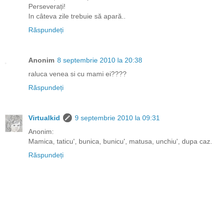
Perseverați!
In câteva zile trebuie să apară..
Răspundeți
Anonim
8 septembrie 2010 la 20:38
raluca venea si cu mami ei????
Răspundeți
Virtualkid
9 septembrie 2010 la 09:31
Anonim:
Mamica, taticu', bunica, bunicu', matusa, unchiu', dupa caz.
Răspundeți