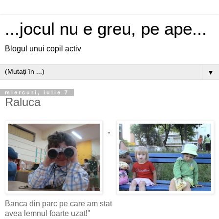
...jocul nu e greu, pe ape...
Blogul unui copil activ
▼
miercuri, iulie 7
Raluca
"
Banca din parc pe care am stat
avea lemnul foarte uzat!"