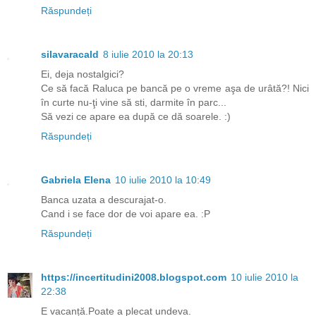
Răspundeți
silavaracald
8 iulie 2010 la 20:13
Ei, deja nostalgici?
Ce să facă Raluca pe bancă pe o vreme aşa de urâtă?! Nici
în curte nu-ţi vine să sti, darmite în parc...
Să vezi ce apare ea după ce dă soarele. :)
Răspundeți
Gabriela Elena
10 iulie 2010 la 10:49
Banca uzata a descurajat-o.
Cand i se face dor de voi apare ea. :P
Răspundeți
https://incertitudini2008.blogspot.com
10 iulie 2010 la
22:38
E vacanță.Poate a plecat undeva.