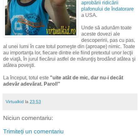
aprobării ridicării
plafonului de îndatorare
a USA.
Unde să adunăm toate
aceste dovezi ale
descoperirii, pas cu pas,
al unei lumi în care totul porneşte din (aproape) nimic. Toate
au importanţa lor, fiecare dintre ele fiind pretextul unor lecţii
de viaţă, în jurul fiecărui astfel de mărunţiş brodând atâtea şi
atâtea poveşti.
La început, totul este
"uite atât de mic, dar nu-i decât
adevăr adevărat. Parol!"
Virtualkid
la
23:53
Niciun comentariu:
Trimiteți un comentariu