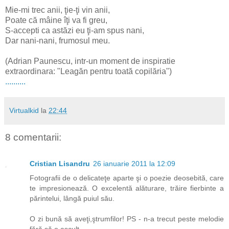
Mie-mi trec anii, ţie-ţi vin anii,
Poate că mâine îţi va fi greu,
S-accepti ca astăzi eu ţi-am spus nani,
Dar nani-nani, frumosul meu.
(Adrian Paunescu, intr-un moment de inspiratie
extraordinara: "Leagăn pentru toată copilăria")
.
.
.
.
.
.
.
.
.
.
Virtualkid
la
22:44
8 comentarii:
Cristian Lisandru
26 ianuarie 2011 la 12:09
Fotografii de o delicateţe aparte şi o poezie deosebită, care
te impresionează. O excelentă alăturare, trăire fierbinte a
părintelui, lângă puiul său.
O zi bună să aveţi,ştrumfilor! PS - n-a trecut peste melodie