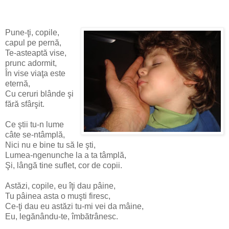
Pune-ţi, copile,
capul pe pernă,
Te-asteaptă vise,
prunc adormit,
În vise viaţa este
eternă,
Cu ceruri blânde şi
fără sfârşit.
Ce ştii tu-n lume
câte se-ntâmplă,
Nici nu e bine tu să le şti,
Lumea-ngenunche la a ta tâmplă,
Şi, lângă tine suflet, cor de copii.
Astăzi, copile, eu îţi dau pâine,
Tu pâinea asta o muşti firesc,
Ce-ţi dau eu astăzi tu-mi vei da mâine,
Eu, legănându-te, îmbătrânesc.