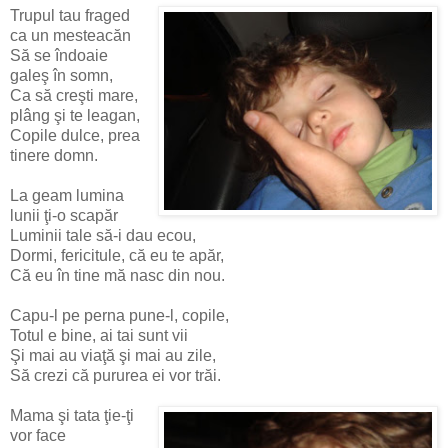
Trupul tau fraged
ca un mesteacăn
Să se îndoaie
galeş în somn,
Ca să creşti mare,
plâng şi te leagan,
Copile dulce, prea
tinere domn.
La geam lumina
lunii ţi-o scapăr
Luminii tale să-i dau ecou,
Dormi, fericitule, că eu te apăr,
Că eu în tine mă nasc din nou.
Capu-l pe perna pune-l, copile,
Totul e bine, ai tai sunt vii
Şi mai au viaţă şi mai au zile,
Să crezi că pururea ei vor trăi.
Mama şi tata ţie-ţi
vor face