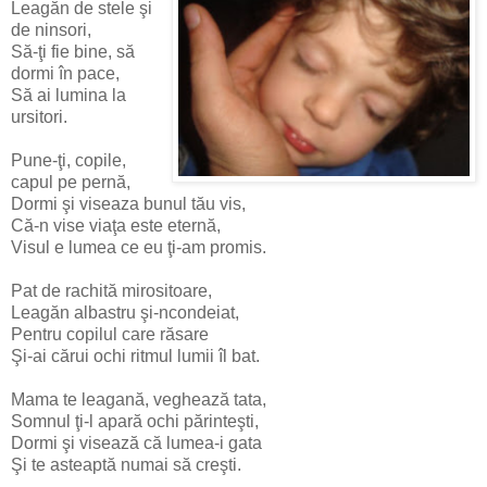
Leagăn de stele şi
de ninsori,
Să-ţi fie bine, să
dormi în pace,
Să ai lumina la
ursitori.
Pune-ţi, copile,
capul pe pernă,
Dormi şi viseaza bunul tău vis,
Că-n vise viaţa este eternă,
Visul e lumea ce eu ţi-am promis.
Pat de rachită mirositoare,
Leagăn albastru şi-ncondeiat,
Pentru copilul care răsare
Şi-ai cărui ochi ritmul lumii îl bat.
Mama te leagană, veghează tata,
Somnul ţi-l apară ochi părinteşti,
Dormi şi visează că lumea-i gata
Şi te asteaptă numai să creşti.