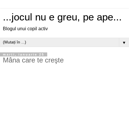
...jocul nu e greu, pe ape...
Blogul unui copil activ
▼
marți, ianuarie 25
Mâna care te creşte